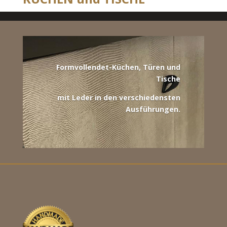
Formvollendet-Küchen, Türen
und
Tische
mit Leder in den
verschiedensten
Ausführungen
.